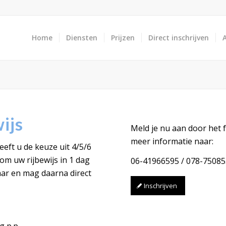
Home
Diensten
Prijzen
Direct inschrijven
ijs
Meld je nu aan door het f
meer informatie naar:
eft u de keuze uit 4/5/6
om uw rijbewijs in 1 dag
06-41966595 / 078-75085
kaar en mag daarna direct
Inschrijven