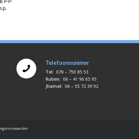
g p.p.
.p.
Telefoonnummer
Tel:
078 – 750 85 53
Ruben:
06 – 41 96 65 95
Jhamal:
06 – 55 72 39 92
lingsvoorwaarden