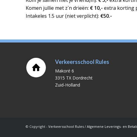
Kom je samen met je vriend(in):
€ 5,-
extra kortin
Komen jullie met z`n drieën:
€ 10,-
extra korting p
Intakeles 1.5 uur (niet verplicht):
€50.-
Verkeersschool Rules
Makoré 6
3315 TX Dordrecht
Zuid-Holland
© Copyright -
Verkeersschool Rules
/
Algemene Leverings- en Beta